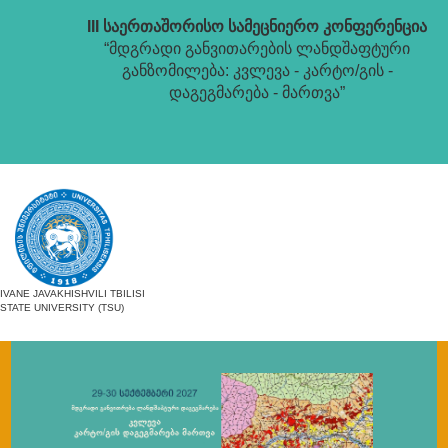
III საერთაშორისო სამეცნიერო კონფერენცია
“მდგრადი განვითარების ლანდშაფტური
განზომილება: კვლევა - კარტო/გის -
დაგეგმარება - მართვა”
IVANE JAVAKHISHVILI TBILISI
STATE UNIVERSITY (TSU)