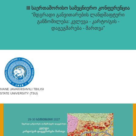
III საერთაშორისო სამეცნიერო კონფერენცია
“მდგრადი განვითარების ლანდშაფტური
განზომილება: კვლევა - კარტო/გის -
დაგეგმარება - მართვა”
IVANE JAVAKHISHVILI TBILISI
STATE UNIVERSITY (TSU)