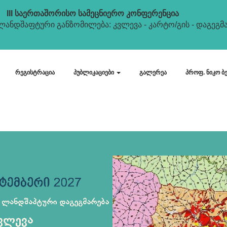
III საერთაშორისო სამეცნიერო კონფერენცია
ანდშაფტური განზომილება: კვლევა - კარტო/გის - დაგეგმა
რეგისტრაცია
პუბლიკაციები
გალერეა
პროფ. ნიკო ბ