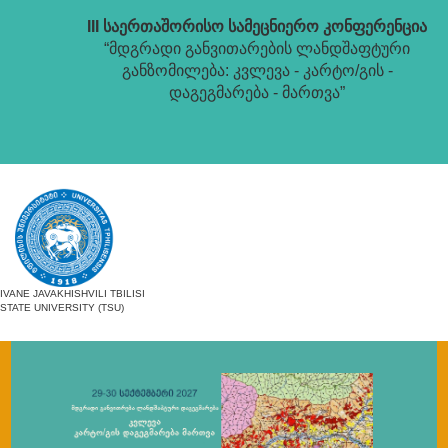
III საერთაშორისო სამეცნიერო კონფერენცია
“მდგრადი განვითარების ლანდშაფტური
განზომილება: კვლევა - კარტო/გის -
დაგეგმარება - მართვა”
IVANE JAVAKHISHVILI TBILISI
STATE UNIVERSITY (TSU)