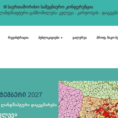
III საერთაშორისო სამეცნიერო კონფერენცია
ანდშაფტური განზომილება: კვლევა - კარტო/გის - დაგეგმა
რეგისტრაცია
პუბლიკაციები
გალერეა
პროფ. ნიკო ბ